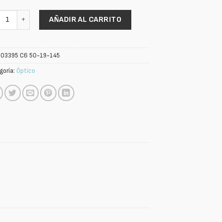
 cantidad
AÑADIR AL CARRITO
:
03395 C6 50-19-145
goría:
Óptico