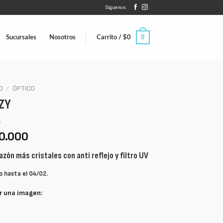
Síguenos:
0
Sucursales
Nosotros
Carrito /
$
0
IO
/
ÓPTICO
ZY
0.000
zón más cristales con anti reflejo y filtro UV
o hasta el 04/02.
r una imagen: