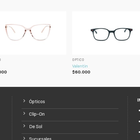
O
ÓPTICO
Valentin
000
$
60.000
I
Ópticos
Clip-On
De Sol
Sucursales