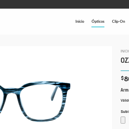
Inicio
Ópticos
Clip-On
INIC
OZ
8
$
Arma
Válid
Subi