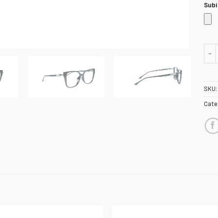
Subi
Venu
SKU
Cate