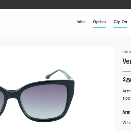
Inicio
Ópticos
Clip-On
INIC
Ve
8
$
Arma
tipo
Arma
Válid