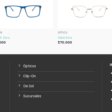
ON
ÓPTICO
h Zero
Valentina
000
$
70.000
I
Ópticos
Clip-On
De Sol
Sucursales