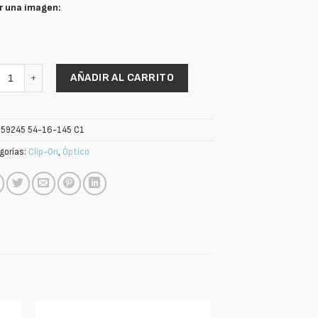
r una imagen:
s cantidad
AÑADIR AL CARRITO
:
59245 54-16-145 C1
gorías:
Clip-On
,
Óptico