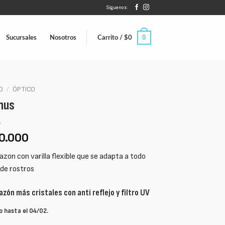
Síguenos:
0
Sucursales
Nosotros
Carrito /
$
0
IO
/
ÓPTICO
nus
0.000
zon con varilla flexible que se adapta a todo
 de rostros
zón más cristales con anti reflejo y filtro UV
o hasta el 04/02.